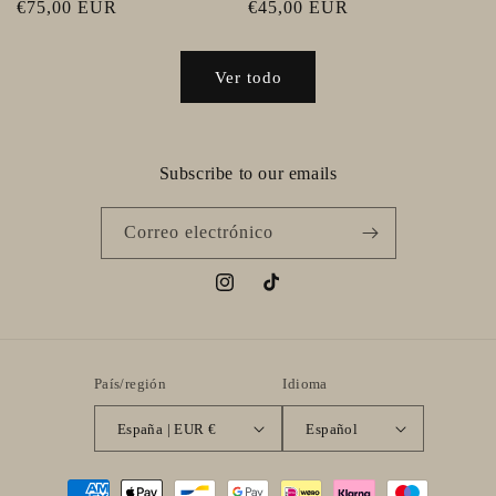
Precio
€75,00 EUR
Precio
€45,00 EUR
habitual
habitual
Ver todo
Subscribe to our emails
Correo electrónico
Instagram
TikTok
País/región
Idioma
España | EUR €
Español
Formas