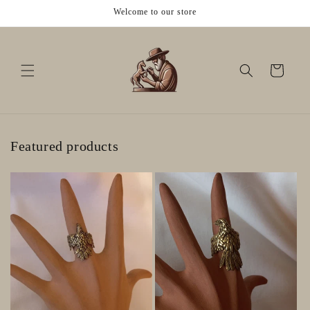
Ir
Welcome to our store
directamente
al contenido
Carrito
Featured products